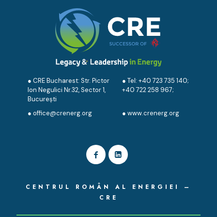
● CRE Bucharest: Str. Pictor
● Tel:
+40 723 735 140
;
Ion Negulici Nr.32, Sector 1,
+40 722 258 967
;
București
●
office@crenerg.org
●
www.crenerg.org
CENTRUL ROMÂN AL ENERGIEI –
CRE