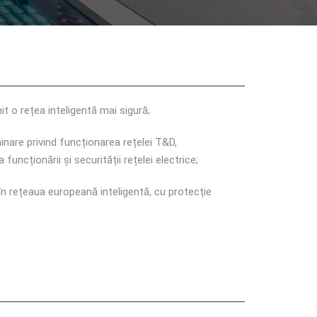
it o rețea inteligentă mai sigură;
minare privind funcționarea rețelei T&D,
uncționării și securității rețelei electrice;
în rețeaua europeană inteligentă, cu protecție