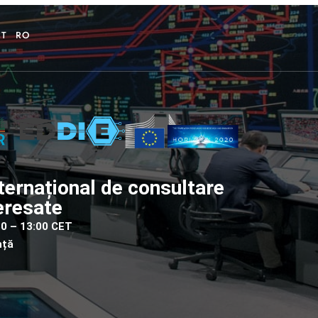
CT
RO
ternațional de consultare
teresate
:30 – 13:00 CET
nță