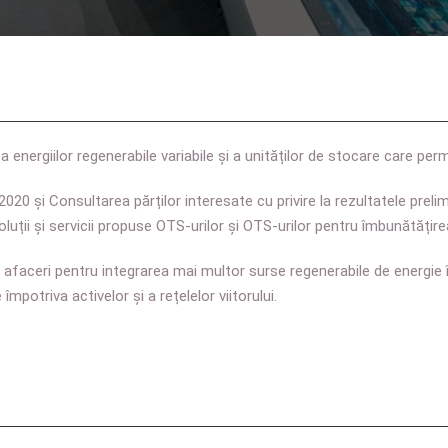
 energiilor regenerabile variabile și a unităților de stocare care perm
H2020 și Consultarea părților interesate cu privire la rezultatele preli
ții și servicii propuse OTS-urilor și OTS-urilor pentru îmbunătățirea f
e afaceri pentru integrarea mai multor surse regenerabile de energie 
împotriva activelor și a rețelelor viitorului.