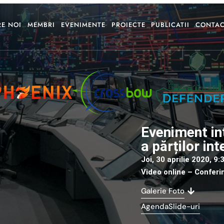
RE NOI
MEMBRI
EVENIMENTE
PROIECTE
PUBLICATII
CONTA
Eveniment in
a părților in
Joi, 30 aprilie 2020, 9
Video online – Conferi
Galerie Foto
Agenda
Slide-uri