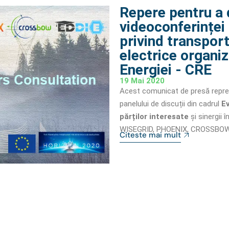
Repere pentru a 
videoconferinței 
privind transport
electrice organi
Energiei - CRE
19 Mai 2020
Acest comunicat de presă reprez
panelului de discuții din cadrul
Ev
părților interesate
și sinergii 
WISEGRID, PHOENIX, CROSSBOW și
Citeste mai mult