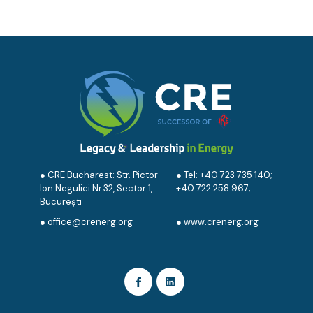
● CRE Bucharest: Str. Pictor
● Tel:
+40 723 735 140
;
Ion Negulici Nr.32, Sector 1,
+40 722 258 967
;
București
●
office@crenerg.org
●
www.crenerg.org