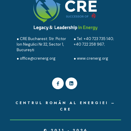
● CRE Bucharest: Str. Pictor
● Tel:
+40 723 735 140
;
Ion Negulici Nr.32, Sector 1,
+40 722 258 967
;
București
●
office@crenerg.org
●
www.crenerg.org
CENTRUL ROMÂN AL ENERGIEI –
CRE
© 2011 - 2026