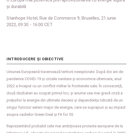
O Europă mai puternică prin aprovizionarea cu energie sigură
și durabilă
Stanhope Hotel, Rue de Commerce 9, Bruxelles, 21 iunie
2022, 09:30 - 16:00 CET
INTRODUCERE ȘI OBIECTIVE
Uniunea Europeană traversează teritorii neexplorate. După doi ani de
pandemie COVID-19 și crizele sanitare și economice ulterioare, anul
2022 a început cu un conflict militar la frontierele sale. În consecință,
două dezbateri au ocupat primul loc, și anume cea mai gravă criză a
prețurilor la energie din ultimele decenii și dependența ridicată de un
singur furnizor extern major de energie, care se suprapun și au impact
asupra cadrelor Green Deal și Fit for 55.
Reprezentând probabil cele mai ambițioase proiecte europene de la