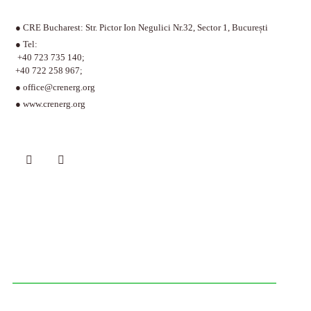
● CRE Bucharest: Str. Pictor Ion Negulici Nr.32, Sector 1, București
● Tel:
+40 723 735 140
;
+40 722 258 967
;
●
office@crenerg.org
●
www.crenerg.org
CENTRUL ROMÂN AL ENERGIEI –
CRE
© 2011 - 2026