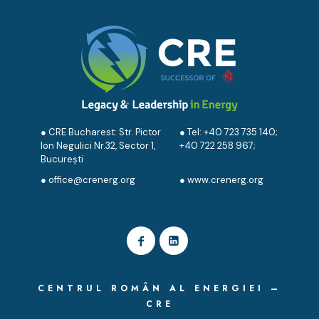
● CRE Bucharest: Str. Pictor
● Tel:
+40 723 735 140
;
Ion Negulici Nr.32, Sector 1,
+40 722 258 967
;
București
●
office@crenerg.org
●
www.crenerg.org
CENTRUL ROMÂN AL ENERGIEI –
CRE